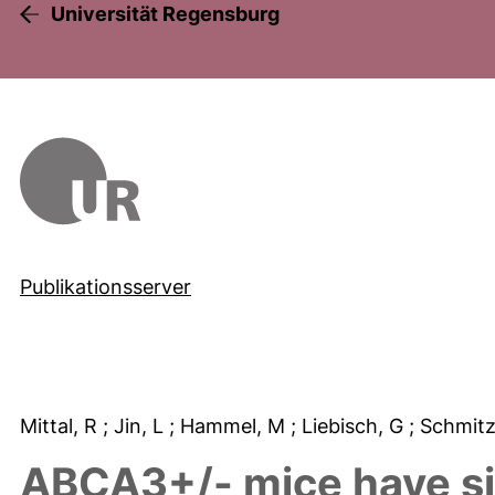
Universität Regensburg
Publikationsserver
Mittal, R
; Jin, L
; Hammel, M
; Liebisch, G
; Schmit
ABCA3+/- mice have si