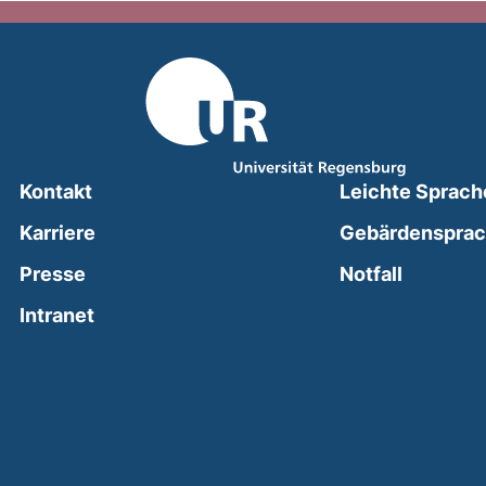
Kontakt
Leichte Sprach
Karriere
Gebärdenspra
(external
Presse
Notfall
(external link, opens in a new window)
Intranet