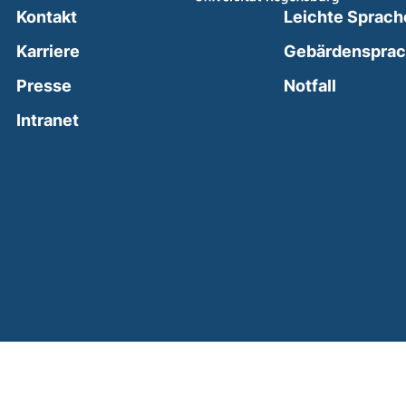
Kontakt
Leichte Sprach
Karriere
Gebärdenspra
(external
Presse
Notfall
(external link, opens in a new window)
Intranet