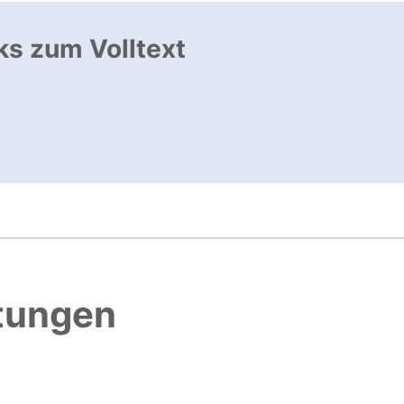
ks zum Volltext
ffnet neues Fenster
, öffnet neues Fenster
htungen