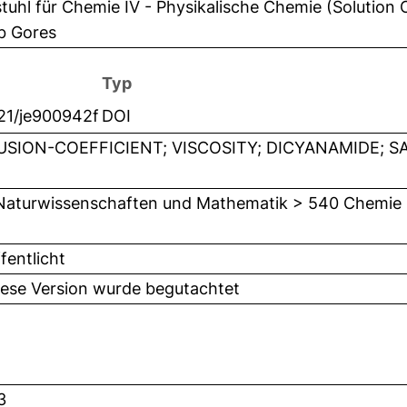
tuhl für Chemie IV - Physikalische Chemie (Solution 
b Gores
Typ
021/je900942f
DOI
USION-COEFFICIENT; VISCOSITY; DICYANAMIDE; SA
Naturwissenschaften und Mathematik > 540 Chemie
fentlicht
iese Version wurde begutachtet
3