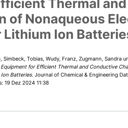
fficient Thermal an
n of Nonaqueous Ele
r Lithium Ion Batterie
p
,
Simbeck, Tobias
,
Wudy, Franz
,
Zugmann, Sandra
u
Equipment for Efficient Thermal and Conductive Cha
 Ion Batteries.
Journal of Chemical & Engineering Data
s: 19 Dez 2024 11:38