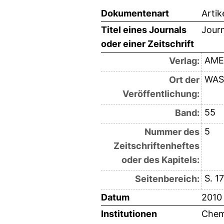
Dokumentenart
Artik
Titel eines Journals
Journ
oder einer Zeitschrift
AME
Verlag:
WAS
Ort der
Veröffentlichung:
55
Band:
5
Nummer des
Zeitschriftenheftes
oder des Kapitels:
S. 1
Seitenbereich:
Datum
2010
Institutionen
Chemi