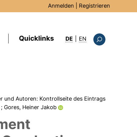
Anmelden
|
Registrieren
Quicklinks
: this page in Englis
DE
|
EN
Suchformular
er und Autoren:
Kontrollseite des Eintrags
a
; Gores, Heiner Jakob
ement