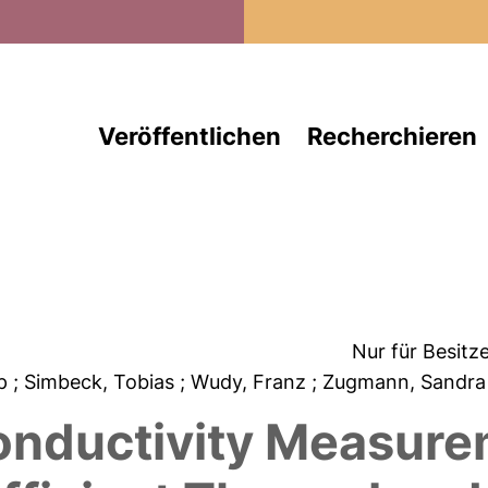
Direkt zum Inhalt
Veröffentlichen
Recherchieren
Nur für Besitz
pp
; Simbeck, Tobias
; Wudy, Franz
; Zugmann, Sandr
onductivity Measur