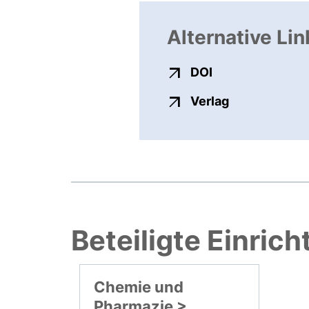
Alternative Lin
externer Link, ö
DOI
externer Link
Verlag
Beteiligte Einric
Chemie und
Pharmazie >