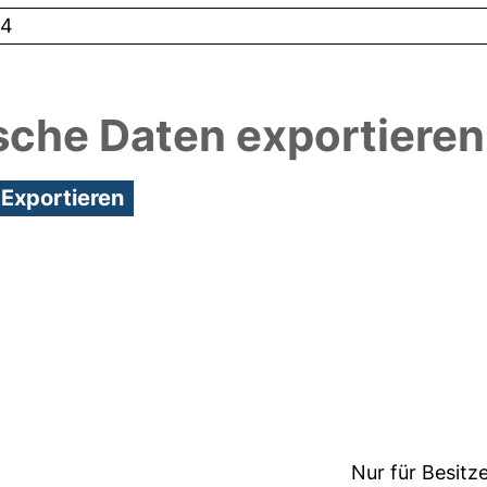
44
sche Daten exportieren
1:39/Metadaten zuletzt geändert: 19 Dez 2024 11:3
Nur für Besitz