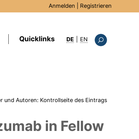
Anmelden
|
Registrieren
Quicklinks
: this page in Englis
DE
|
EN
Suchformular
er und Autoren:
Kontrollseite des Eintrags
izumab in Fellow