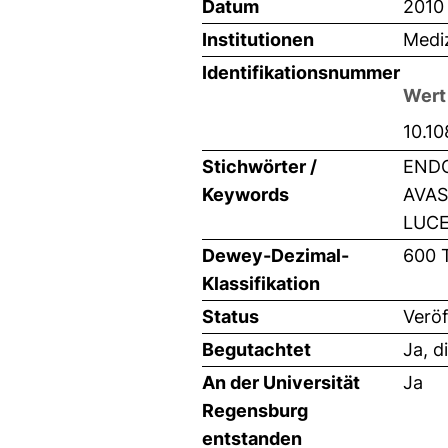
Datum
2010
Institutionen
Mediz
Identifikationsnummer
Wert
10.1
Stichwörter /
ENDO
Keywords
AVAS
LUCE
Dewey-Dezimal-
600 
Klassifikation
Status
Veröf
Begutachtet
Ja, d
An der Universität
Ja
Regensburg
entstanden