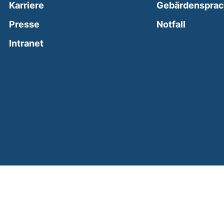
Karriere
Gebärdenspra
(external
Presse
Notfall
(external link, opens in a new window)
Intranet