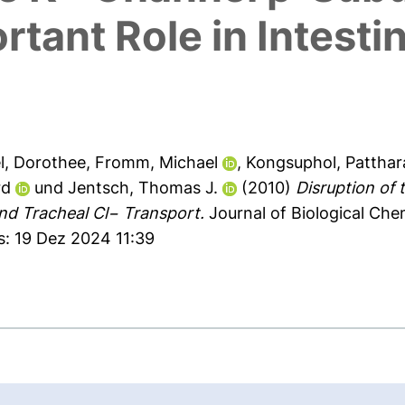
rtant Role in Intesti
l, Dorothee
,
Fromm, Michael
,
Kongsuphol, Patthar
rd
und
Jentsch, Thomas J.
(2010)
Disruption of
and Tracheal Cl− Transport.
Journal of Biological Chem
s: 19 Dez 2024 11:39