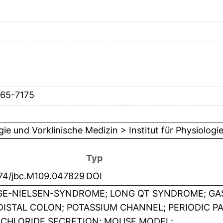
165-7175
gie und Vorklinische Medizin > Institut für Physiologi
Typ
074/jbc.M109.047829
DOI
E-NIELSEN-SYNDROME; LONG QT SYNDROME; GAS
DISTAL COLON; POTASSIUM CHANNEL; PERIODIC PA
; CHLORIDE SECRETION; MOUSE MODEL;