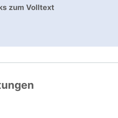
ks zum Volltext
ffnet neues Fenster
, öffnet neues Fenster
htungen