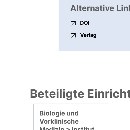
Alternative Lin
externer Link, ö
DOI
externer Link
Verlag
Beteiligte Einric
Biologie und
Vorklinische
Medizin > Institut