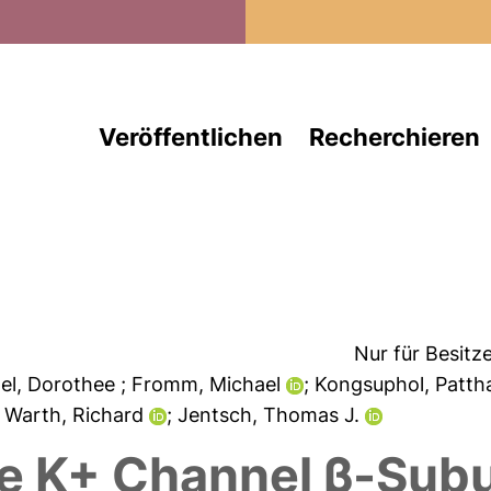
Direkt zum Inhalt
Veröffentlichen
Recherchieren
Nur für Besitz
zel, Dorothee
; Fromm, Michael
; Kongsuphol, Patt
; Warth, Richard
; Jentsch, Thomas J.
the K+ Channel β-Sub