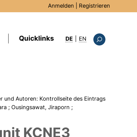
Anmelden
|
Registrieren
Quicklinks
: this page in Englis
DE
|
EN
Suchformular
er und Autoren:
Kontrollseite des Eintrags
hara
; Ousingsawat, Jiraporn
;
unit KCNE3