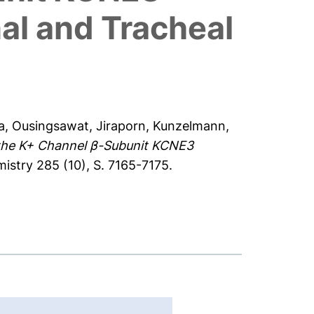
nal and Tracheal
a
,
Ousingsawat, Jiraporn
,
Kunzelmann,
 the K+ Channel β-Subunit KCNE3
istry 285 (10), S. 7165-7175.