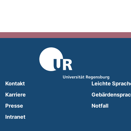
Kontakt
Leichte Sprach
Karriere
Gebärdenspra
(external
Presse
Notfall
(external link, opens in a new window)
Intranet