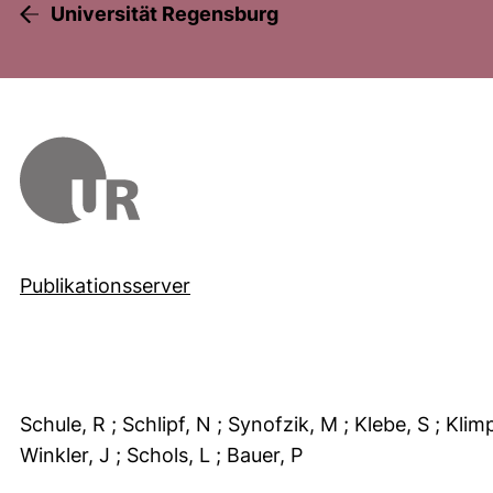
Universität Regensburg
Publikationsserver
Schule, R
; Schlipf, N
; Synofzik, M
; Klebe, S
; Klim
Winkler, J
; Schols, L
; Bauer, P