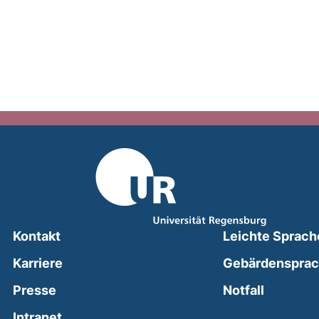
Kontakt
Leichte Sprach
Karriere
Gebärdenspra
(external
Presse
Notfall
(external link, opens in a new window)
Intranet