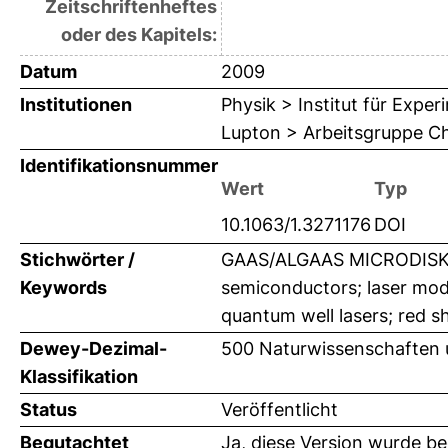
Zeitschriftenheftes
oder des Kapitels:
Datum
2009
Institutionen
Physik > Institut für Expe
Lupton > Arbeitsgruppe Chr
Identifikationsnummer
Wert
Typ
10.1063/1.3271176
DOI
Stichwörter /
GAAS/ALGAAS MICRODISK LA
Keywords
semiconductors; laser modes
quantum well lasers; red sh
Dewey-Dezimal-
500 Naturwissenschaften 
Klassifikation
Status
Veröffentlicht
Begutachtet
Ja, diese Version wurde b