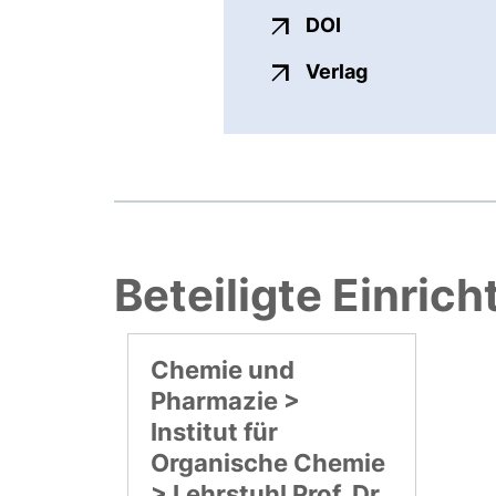
externer Link, ö
DOI
externer Link
Verlag
Beteiligte Einric
Chemie und
Pharmazie >
Institut für
Organische Chemie
> Lehrstuhl Prof. Dr.