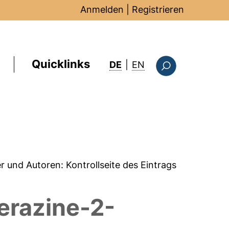
Anmelden
|
Registrieren
Quicklinks
: this page in Englis
DE
|
EN
Suchformular
er und Autoren:
Kontrollseite des Eintrags
erazine-2-