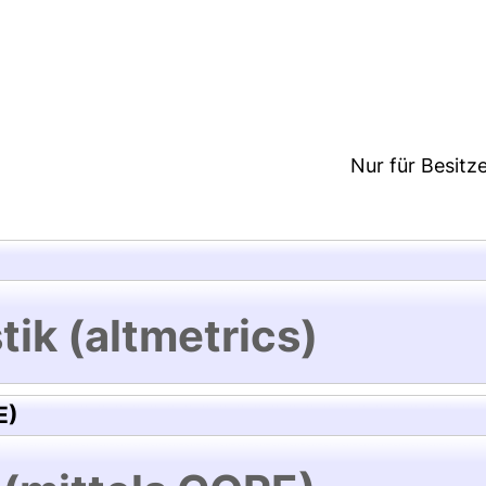
1:58/Metadaten zuletzt geändert: 19 Dez 2024 11:5
Nur für Besitz
tik (altmetrics)
E)