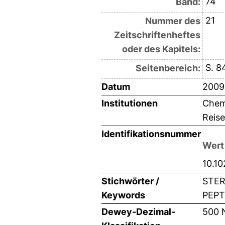
74
Band:
21
Nummer des
Zeitschriftenheftes
oder des Kapitels:
S. 
Seitenbereich:
Datum
2009
Institutionen
Chemi
Reise
Identifikationsnummer
Wert
10.1
Stichwörter /
STER
Keywords
PEPT
Dewey-Dezimal-
500 