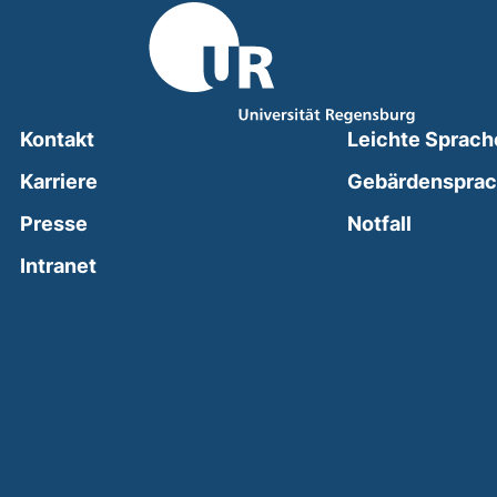
Kontakt
Leichte Sprach
Karriere
Gebärdenspra
(external
Presse
Notfall
(external link, opens in a new window)
Intranet