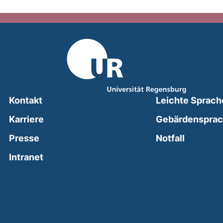
Kontakt
Leichte Sprach
Karriere
Gebärdenspra
(external
Presse
Notfall
(external link, opens in a new window)
Intranet