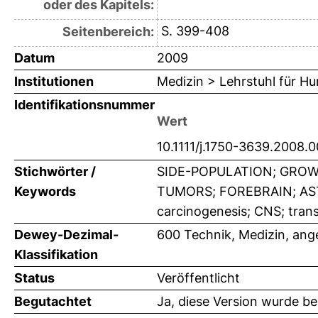
oder des Kapitels:
S. 399-408
Seitenbereich:
Datum
2009
Institutionen
Medizin > Lehrstuhl für H
Identifikationsnummer
Wert
10.1111/j.1750-3639.2008.
Stichwörter /
SIDE-POPULATION; GROW
Keywords
TUMORS; FOREBRAIN; ASTR
carcinogenesis; CNS; tran
Dewey-Dezimal-
600 Technik, Medizin, an
Klassifikation
Status
Veröffentlicht
Begutachtet
Ja, diese Version wurde b