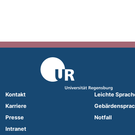
Kontakt
Leichte Sprach
Karriere
Gebärdenspra
(external
Presse
Notfall
(external link, opens in a new window)
Intranet