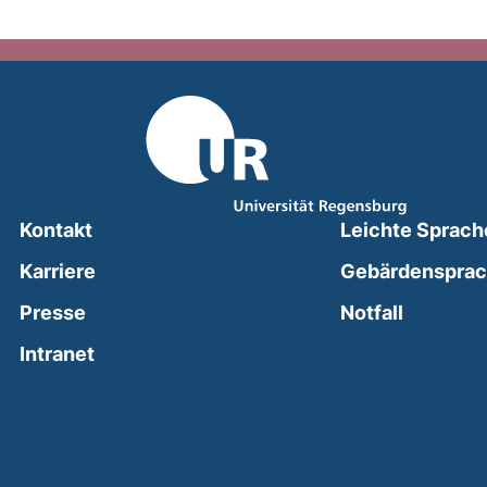
Kontakt
Leichte Sprach
Karriere
Gebärdenspra
(external
Presse
Notfall
(external link, opens in a new window)
Intranet