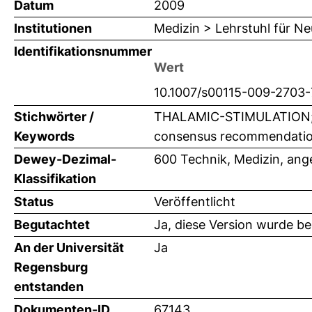
Datum
2009
Institutionen
Medizin > Lehrstuhl für Ne
Identifikationsnummer
Wert
10.1007/s00115-009-2703-
Stichwörter /
THALAMIC-STIMULATION; Dee
Keywords
consensus recommendati
Dewey-Dezimal-
600 Technik, Medizin, an
Klassifikation
Status
Veröffentlicht
Begutachtet
Ja, diese Version wurde b
An der Universität
Ja
Regensburg
entstanden
Dokumenten-ID
67143