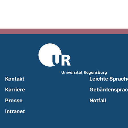
Kontakt
Leichte Sprach
Karriere
Gebärdenspra
(external
Presse
Notfall
(external link, opens in a new window)
Intranet