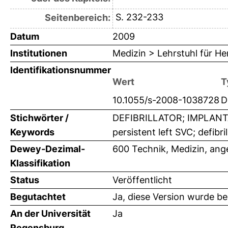
S. 232-233
Seitenbereich:
Datum
2009
Institutionen
Medizin > Lehrstuhl für H
Identifikationsnummer
Wert
T
10.1055/s-2008-1038728
D
Stichwörter /
DEFIBRILLATOR; IMPLANTAT
Keywords
persistent left SVC; defibr
Dewey-Dezimal-
600 Technik, Medizin, an
Klassifikation
Status
Veröffentlicht
Begutachtet
Ja, diese Version wurde b
An der Universität
Ja
Regensburg