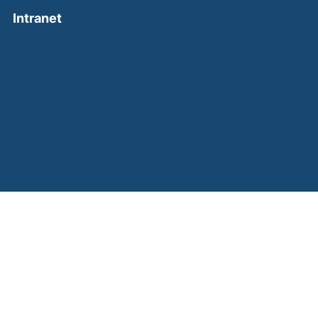
(external link, opens in a new window)
Intranet