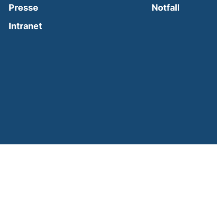
(external
Presse
Notfall
(external link, opens in a new window)
Intranet