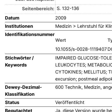
S. 132-136
Seitenbereich:
Datum
2009
Institutionen
Medizin > Lehrstuhl für K
Identifikationsnummer
Wert
T
10.1055/s-0028-1119407
D
Stichwörter /
IMPAIRED GLUCOSE-TOLE
Keywords
LEUKOCYTES; METABOLIC
CYTOKINES; MELLITUS; TRIA
excursion; postmeal adipo
Dewey-Dezimal-
600 Technik, Medizin, an
Klassifikation
Status
Veröffentlicht
Begutachtet
Ja, diese Version wurde b