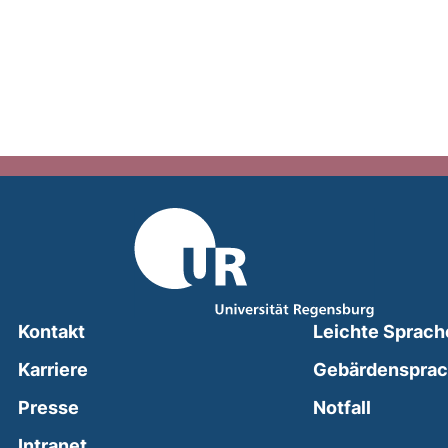
Kontakt
Leichte Sprach
Karriere
Gebärdenspra
(external
Presse
Notfall
(external link, opens in a new window)
Intranet