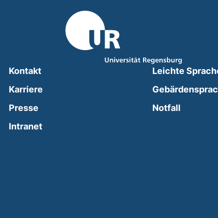
Kontakt
Leichte Sprach
Karriere
Gebärdenspra
(external
Presse
Notfall
(external link, opens in a new window)
Intranet