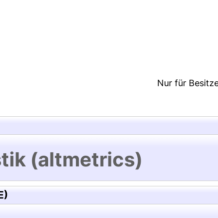
2:13/Metadaten zuletzt geändert: 19 Dez 2024 12:1
Nur für Besitz
tik (altmetrics)
E)