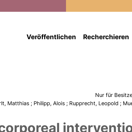
Direkt zum Inhalt
Veröffentlichen
Recherchieren
Nur für Besitz
rlt, Matthias
; Philipp, Alois
; Rupprecht, Leopold
; Mu
orporeal interventio