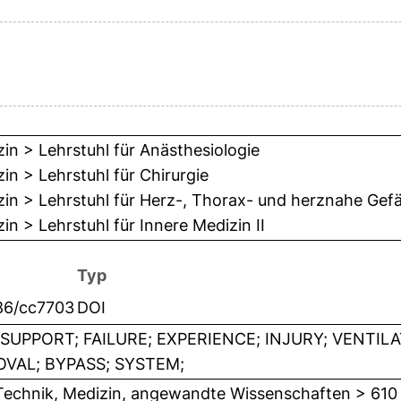
in > Lehrstuhl für Anästhesiologie
in > Lehrstuhl für Chirurgie
in > Lehrstuhl für Herz-, Thorax- und herznahe Gefä
in > Lehrstuhl für Innere Medizin II
Typ
186/cc7703
DOI
-SUPPORT; FAILURE; EXPERIENCE; INJURY; VENTIL
VAL; BYPASS; SYSTEM;
Technik, Medizin, angewandte Wissenschaften > 610