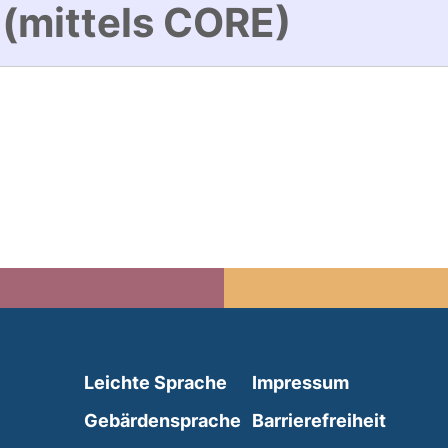
 (mittels CORE)
(external link, opens in 
Leichte Sprache
Impressum
(external link, opens i
Gebärdensprache
Barrierefreiheit