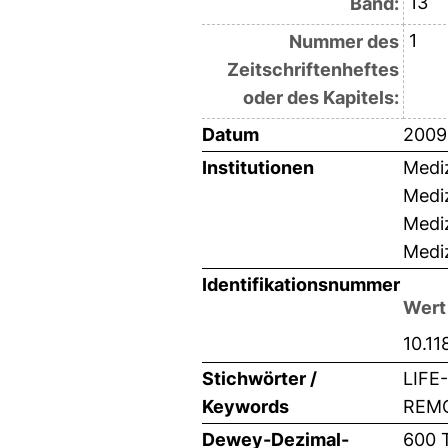
13
Band:
1
Nummer des
Zeitschriftenheftes
oder des Kapitels:
Datum
2009
Institutionen
Mediz
Mediz
Mediz
Mediz
Identifikationsnummer
Wert
10.1
Stichwörter /
LIFE
Keywords
REMO
Dewey-Dezimal-
600 