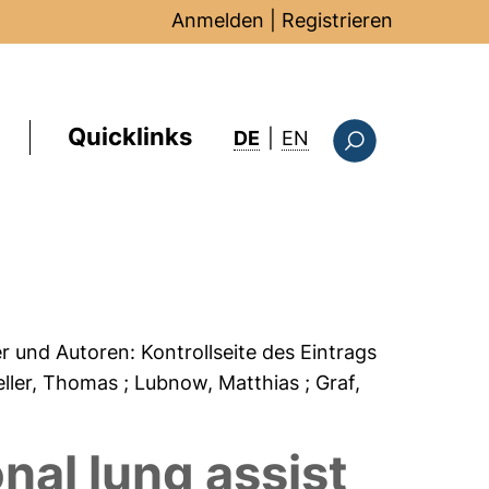
Anmelden
|
Registrieren
Quicklinks
: this page in Englis
DE
|
EN
Suchformular
er und Autoren:
Kontrollseite des Eintrags
eller, Thomas
; Lubnow, Matthias
; Graf,
nal lung assist