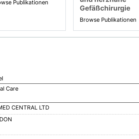
owse Publikationen
Gefäßchirurgie
Browse Publikationen
el
cal Care
MED CENTRAL LTD
DON