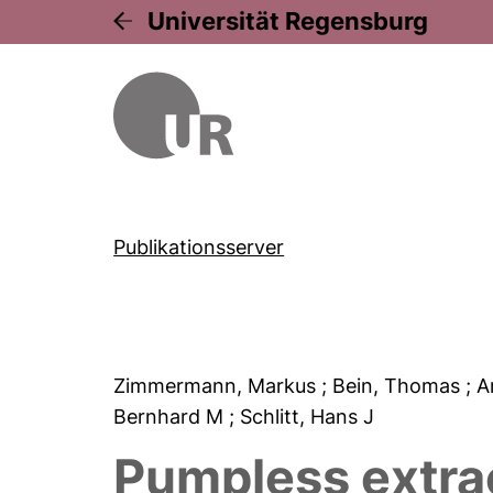
Universität Regensburg
Publikationsserver
Zimmermann, Markus
; Bein, Thomas
; A
Bernhard M
; Schlitt, Hans J
Pumpless extrac