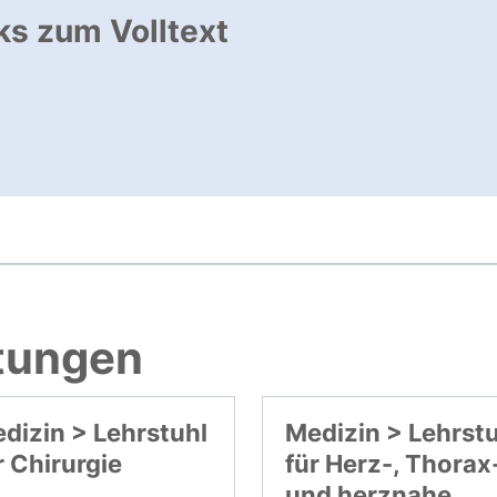
ks zum Volltext
ffnet neues Fenster
, öffnet neues Fenster
htungen
dizin > Lehrstuhl
Medizin > Lehrst
r Chirurgie
für Herz-, Thorax
und herznahe