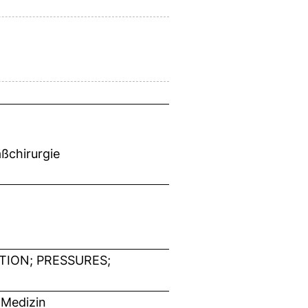
ßchirurgie
ATION; PRESSURES;
 Medizin