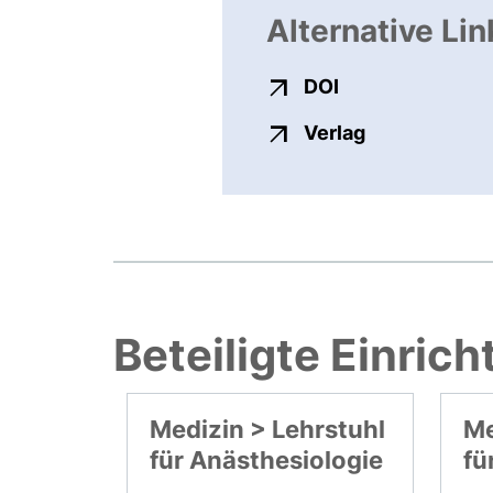
Alternative Lin
externer Link, ö
DOI
externer Link
Verlag
Beteiligte Einric
Medizin > Lehrstuhl
Me
für Anästhesiologie
fü