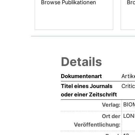
Browse Publikationen
Br
Details
Dokumentenart
Artik
Titel eines Journals
Criti
oder einer Zeitschrift
BIO
Verlag:
LON
Ort der
Veröffentlichung: