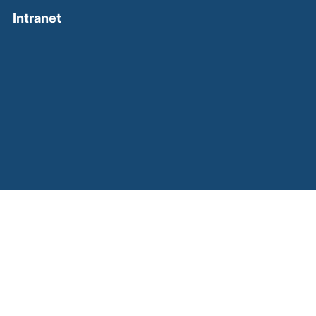
(external link, opens in a new window)
Intranet