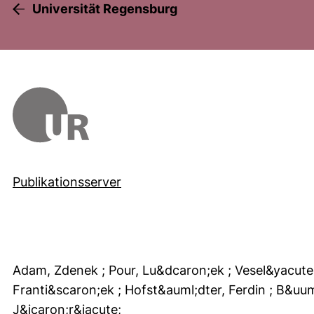
Universität Regensburg
Publikationsserver
Adam, Zdenek
; Pour, Lu&dcaron;ek
; Vesel&yacute
Franti&scaron;ek
; Hofst&auml;dter, Ferdin
; B&uu
J&icaron;r&iacute;