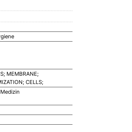
ygiene
RS; MEMBRANE;
IZATION; CELLS;
 Medizin