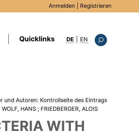
Anmelden
|
Registrieren
Quicklinks
: this page in Englis
DE
|
EN
Suchformular
er und Autoren:
Kontrollseite des Eintrags
; WOLF, HANS
; FRIEDBERGER, ALOIS
CTERIA WITH