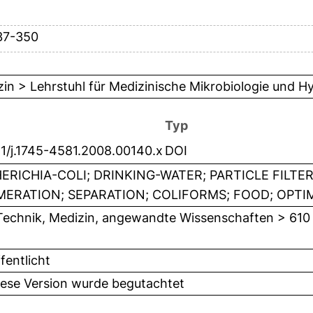
37-350
in > Lehrstuhl für Medizinische Mikrobiologie und H
Typ
11/j.1745-4581.2008.00140.x
DOI
ERICHIA-COLI; DRINKING-WATER; PARTICLE FILTE
ERATION; SEPARATION; COLIFORMS; FOOD; OPTIM
Technik, Medizin, angewandte Wissenschaften > 610
fentlicht
iese Version wurde begutachtet