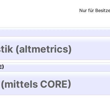
Nur für Besitz
tik (altmetrics)
E)
 (mittels CORE)