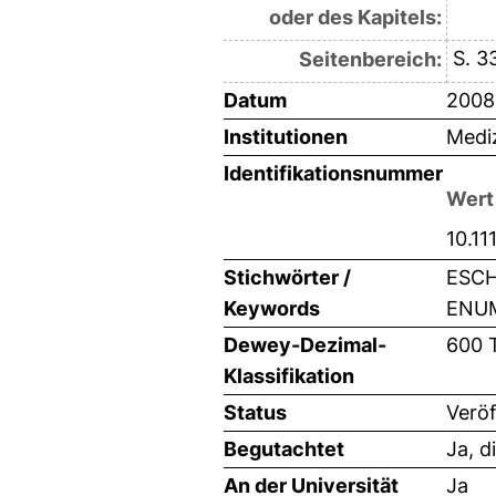
oder des Kapitels:
S. 3
Seitenbereich:
Datum
2008
Institutionen
Mediz
Identifikationsnummer
Wert
10.11
Stichwörter /
ESCH
Keywords
ENUM
Dewey-Dezimal-
600 
Klassifikation
Status
Veröf
Begutachtet
Ja, d
An der Universität
Ja