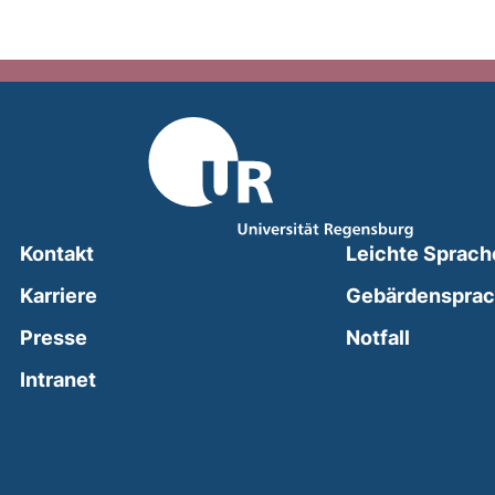
Kontakt
Leichte Sprach
Karriere
Gebärdenspra
(external
Presse
Notfall
(external link, opens in a new window)
Intranet