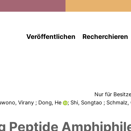
Direkt zum Inhalt
Veröffentlichen
Recherchieren
Nur für Besitz
Yuwono, Virany
; Dong, He
; Shi, Songtao
; Schmalz,
g Peptide Amphiphile