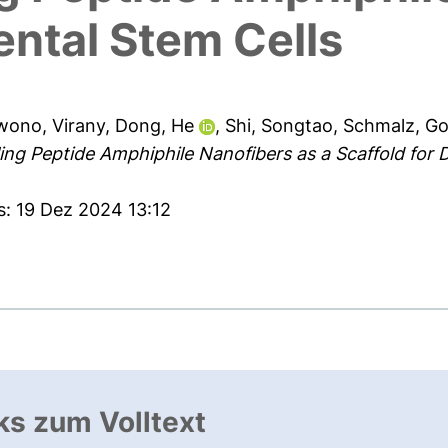
ental Stem Cells
wono, Virany
,
Dong, He
,
Shi, Songtao
,
Schmalz, Go
ing Peptide Amphiphile Nanofibers as a Scaffold for D
s: 19 Dez 2024 13:12
ks zum Volltext