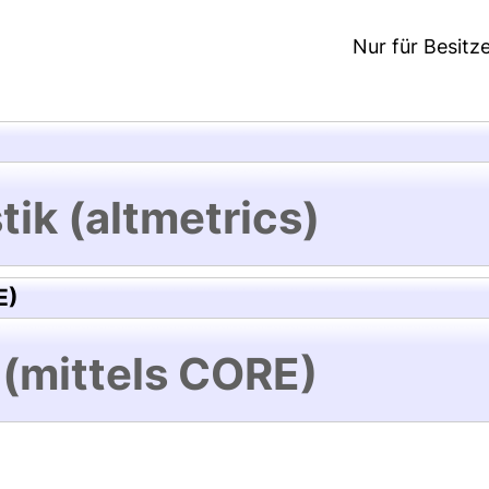
Nur für Besitz
tik (altmetrics)
E)
 (mittels CORE)