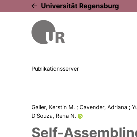
Universität Regensburg
Publikationsserver
Galler, Kerstin M.
; Cavender, Adriana
; 
D'Souza, Rena N.
Self-Assemblin