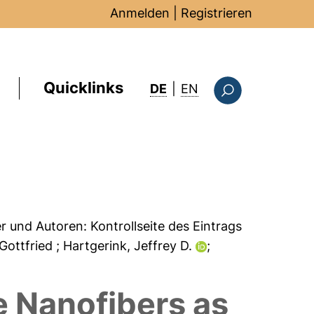
Anmelden
|
Registrieren
Quicklinks
: this page in Englis
DE
|
EN
Suchformular
er und Autoren:
Kontrollseite des Eintrags
 Gottfried
; Hartgerink, Jeffrey D.
;
 Nanofibers as