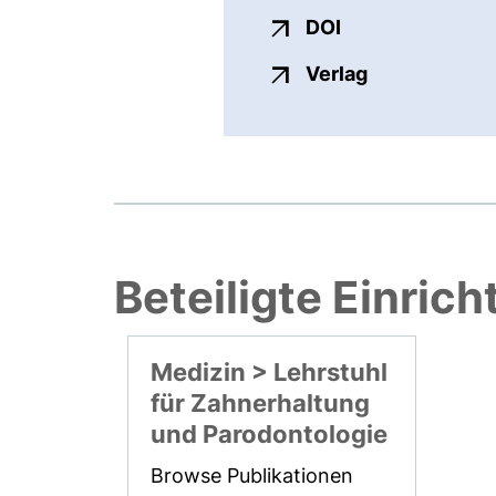
externer Link, ö
DOI
externer Link
Verlag
Beteiligte Einric
Medizin > Lehrstuhl
für Zahnerhaltung
und Parodontologie
Browse Publikationen