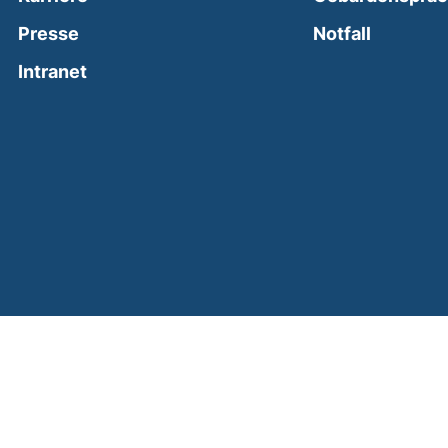
(external
Presse
Notfall
(external link, opens in a new window)
Intranet