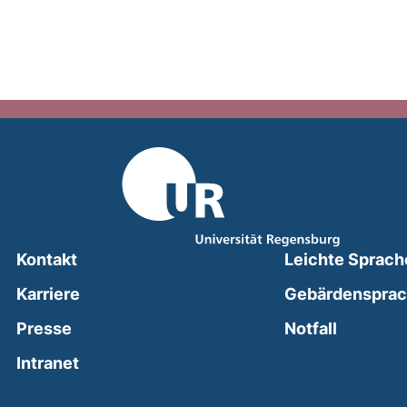
Kontakt
Leichte Sprach
Karriere
Gebärdenspra
(external
Presse
Notfall
(external link, opens in a new window)
Intranet