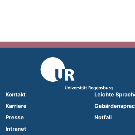
Kontakt
Leichte Sprach
Karriere
Gebärdenspra
(external
Presse
Notfall
(external link, opens in a new window)
Intranet