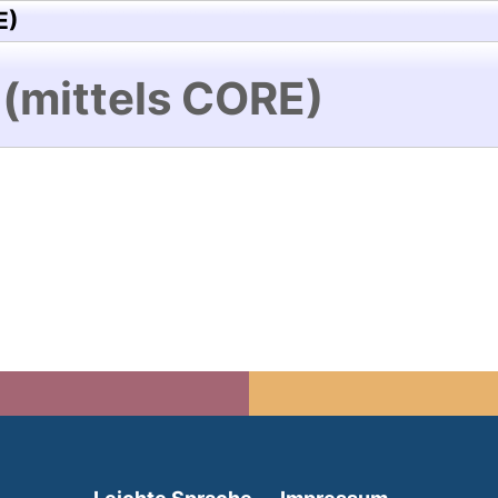
E)
 (mittels CORE)
(external link, opens in 