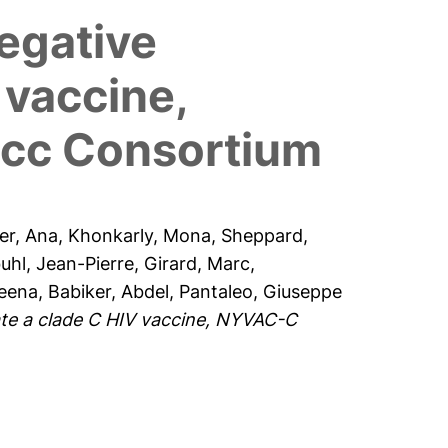
negative
 vaccine,
acc Consortium
er, Ana
,
Khonkarly, Mona
,
Sheppard,
hl, Jean-Pierre
,
Girard, Marc
,
eena
,
Babiker, Abdel
,
Pantaleo, Giuseppe
uate a clade C HIV vaccine, NYVAC-C