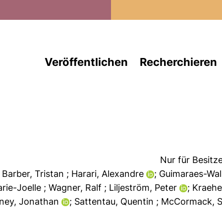
Direkt zum Inhalt
Veröffentlichen
Recherchieren
Nur für Besitz
; Barber, Tristan
; Harari, Alexandre
; Guimaraes-Wa
arie-Joelle
; Wagner, Ralf
; Liljeström, Peter
; Kraeh
eney, Jonathan
; Sattentau, Quentin
; McCormack, 