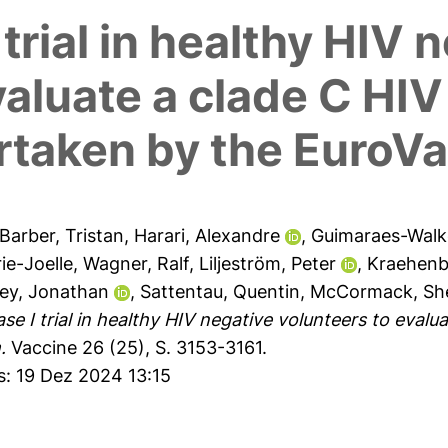
trial in healthy HIV 
valuate a clade C HIV
taken by the EuroV
Barber, Tristan
,
Harari, Alexandre
,
Guimaraes-Walk
ie-Joelle
,
Wagner, Ralf
,
Liljeström, Peter
,
Kraehenbu
ey, Jonathan
,
Sattentau, Quentin
,
McCormack, Sh
se I trial in healthy HIV negative volunteers to eval
.
Vaccine 26 (25), S. 3153-3161.
s: 19 Dez 2024 13:15