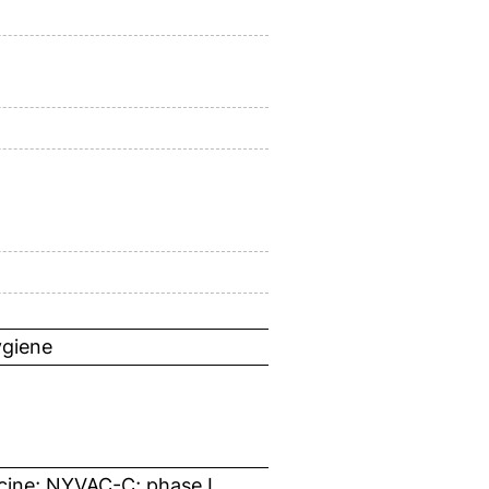
ygiene
ine; NYVAC-C; phase I