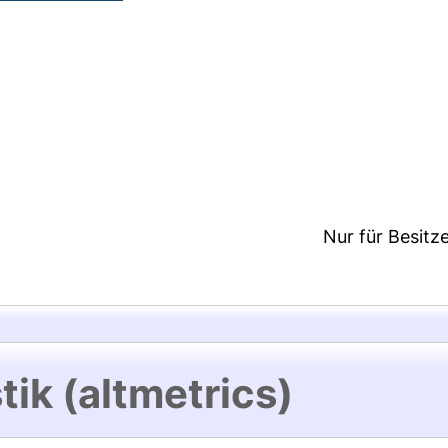
3:15/Metadaten zuletzt geändert: 19 Dez 2024 13:1
Nur für Besitz
tik (altmetrics)