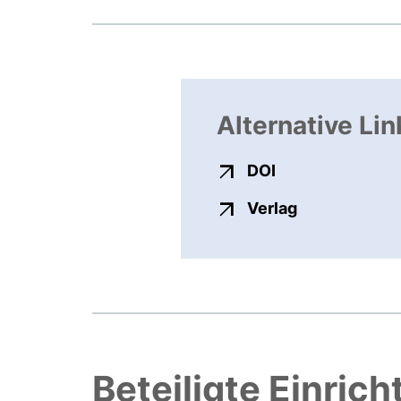
Alternative Lin
externer Link, ö
DOI
externer Link
Verlag
Beteiligte Einric