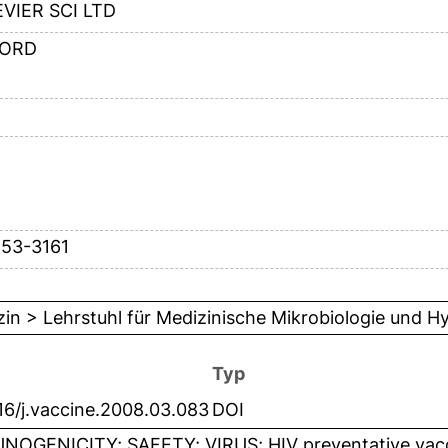
VIER SCI LTD
ORD
153-3161
in > Lehrstuhl für Medizinische Mikrobiologie und H
Typ
16/j.vaccine.2008.03.083
DOI
NOGENICITY; SAFETY; VIRUS; HIV preventative vacc