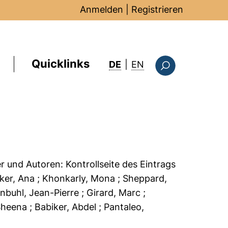
Anmelden
|
Registrieren
Quicklinks
: this page in Englis
DE
|
EN
Suchformular
er und Autoren:
Kontrollseite des Eintrags
lker, Ana
; Khonkarly, Mona
; Sheppard,
enbuhl, Jean-Pierre
; Girard, Marc
;
Sheena
; Babiker, Abdel
; Pantaleo,