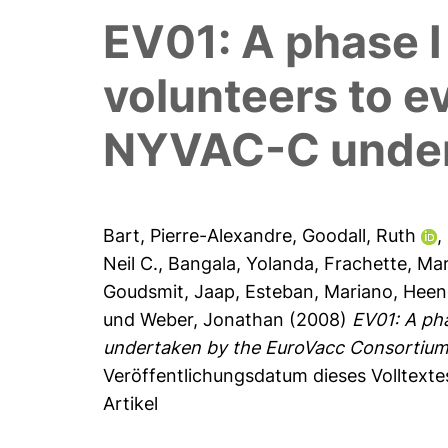
EV01: A phase I 
volunteers to e
NYVAC-C under
Bart, Pierre-Alexandre
,
Goodall, Ruth
,
Neil C.
,
Bangala, Yolanda
,
Frachette, Mar
Goudsmit, Jaap
,
Esteban, Mariano
,
Heen
und
Weber, Jonathan
(2008)
EV01: A pha
undertaken by the EuroVacc Consortium
Veröffentlichungsdatum dieses Volltexte
Artikel