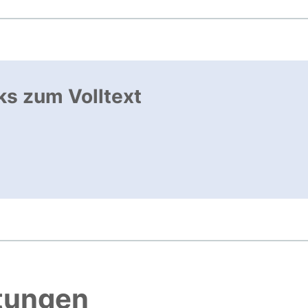
ks zum Volltext
ffnet neues Fenster
, öffnet neues Fenster
htungen