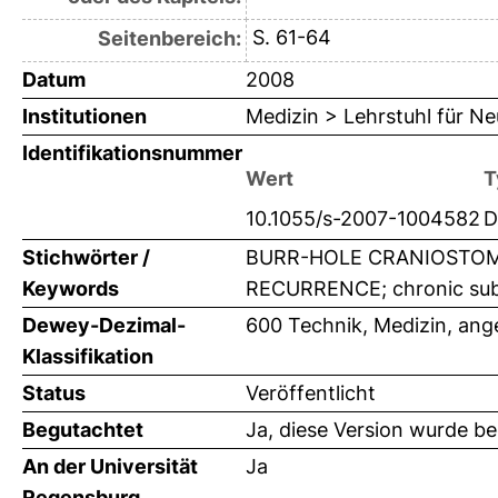
S. 61-64
Seitenbereich:
Datum
2008
Institutionen
Medizin > Lehrstuhl für Ne
Identifikationsnummer
Wert
T
10.1055/s-2007-1004582
D
Stichwörter /
BURR-HOLE CRANIOSTOM
Keywords
RECURRENCE; chronic subd
Dewey-Dezimal-
600 Technik, Medizin, an
Klassifikation
Status
Veröffentlicht
Begutachtet
Ja, diese Version wurde b
An der Universität
Ja
Regensburg