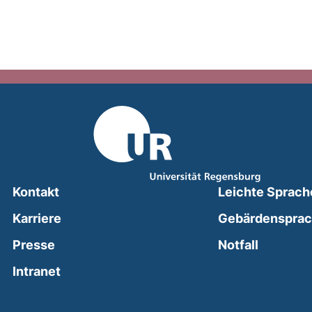
Kontakt
Leichte Sprach
Karriere
Gebärdenspra
(external
Presse
Notfall
(external link, opens in a new window)
Intranet