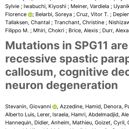
Sylvie
; Iwabuchi, Kiyoshi
; Meiner, Vardiela
; Uyan
Florence
; Belarbi, Soreya
; Cruz, Vitor T.
; Depie
Tallaksen, Chantal
; Tranchant, Christine
; Nishiz
Filippo M.
; Mhiri, Chokri
; Brice, Alexis
; Durr, Ale
Mutations in SPG11 are
recessive spastic parap
callosum, cognitive de
neuron degeneration
Stevanin, Giovanni
,
Azzedine, Hamid
,
Denora, P
Alberto Luis
,
Lerer, Israela
,
Hamri, Abdelmadjid
,
Ale
Hannequin, Didier
,
Anheim, Mathieu
,
Goizet, Cyril
,