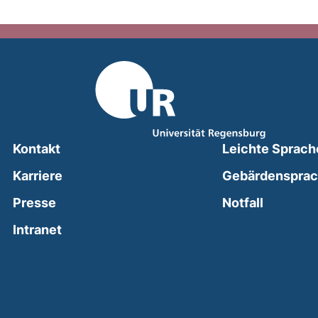
Kontakt
Leichte Sprach
Karriere
Gebärdenspra
(external
Presse
Notfall
(external link, opens in a new window)
Intranet