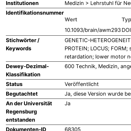
Institutionen
Medizin > Lehrstuhl für Ne
Identifikationsnummer
Wert
Ty
10.1093/brain/awm293
DOI
Stichwörter /
GENETIC-HETEROGENEITY;
Keywords
PROTEIN; LOCUS; FORM; spa
retardation; lower motor 
Dewey-Dezimal-
600 Technik, Medizin, an
Klassifikation
Status
Veröffentlicht
Begutachtet
Ja, diese Version wurde b
An der Universität
Ja
Regensburg
entstanden
Dokumenten-ID
68305