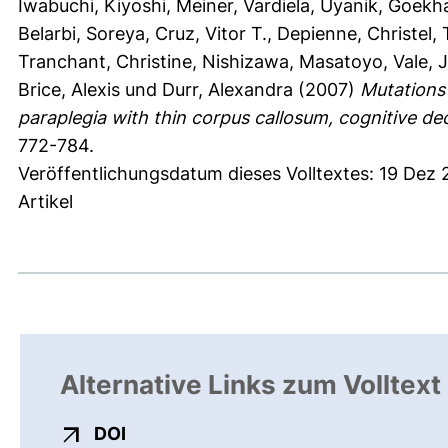
Iwabuchi, Kiyoshi
,
Meiner, Vardiela
,
Uyanik, Goekh
Belarbi, Soreya
,
Cruz, Vitor T.
,
Depienne, Christel
,
Tranchant, Christine
,
Nishizawa, Masatoyo
,
Vale, 
Brice, Alexis
und
Durr, Alexandra
(2007)
Mutations 
paraplegia with thin corpus callosum, cognitive d
772-784.
Veröffentlichungsdatum dieses Volltextes: 19 Dez
Artikel
Alternative Links zum Volltext
externer Link, öffnet neues Fenster
DOI