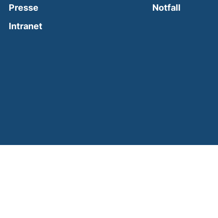
(external
Presse
Notfall
(external link, opens in a new window)
Intranet