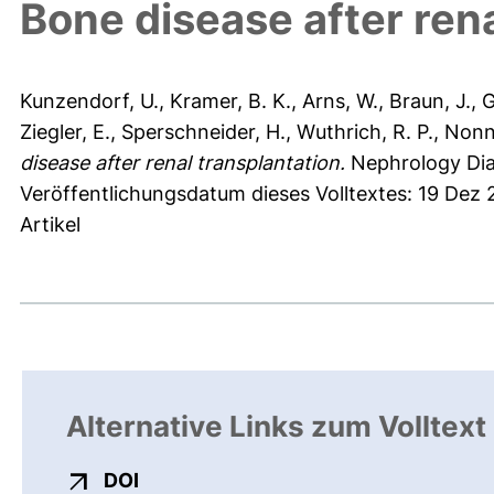
Bone disease after rena
Kunzendorf, U.
,
Kramer, B. K.
,
Arns, W.
,
Braun, J.
,
G
Ziegler, E.
,
Sperschneider, H.
,
Wuthrich, R. P.
,
Nonna
disease after renal transplantation.
Nephrology Dial
Veröffentlichungsdatum dieses Volltextes: 19 Dez
Artikel
Alternative Links zum Volltext
externer Link, öffnet neues Fenster
DOI