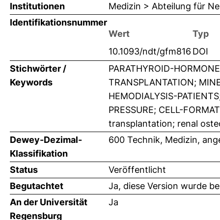
Institutionen
Medizin > Abteilung für N
Identifikationsnummer
Wert
Typ
10.1093/ndt/gfm816
DOI
Stichwörter /
PARATHYROID-HORMONE 
Keywords
TRANSPLANTATION; MINE
HEMODIALYSIS-PATIENT
PRESSURE; CELL-FORMATIO
transplantation; renal ost
Dewey-Dezimal-
600 Technik, Medizin, an
Klassifikation
Status
Veröffentlicht
Begutachtet
Ja, diese Version wurde b
An der Universität
Ja
Regensburg