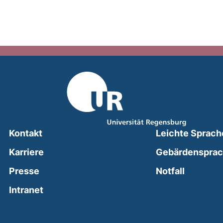
Kontakt
Leichte Sprach
Karriere
Gebärdenspra
(external
Presse
Notfall
(external link, opens in a new window)
Intranet