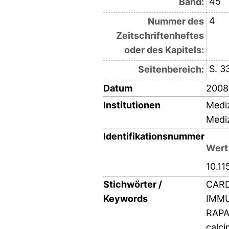
45
Band:
4
Nummer des
Zeitschriftenheftes
oder des Kapitels:
S. 3
Seitenbereich:
Datum
2008
Institutionen
Mediz
Mediz
Identifikationsnummer
Wert
10.1
Stichwörter /
CARD
Keywords
IMMU
RAPA
calci