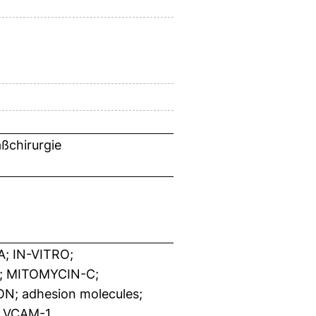
ßchirurgie
 IN-VITRO;
 MITOMYCIN-C;
; adhesion molecules;
1; VCAM-1