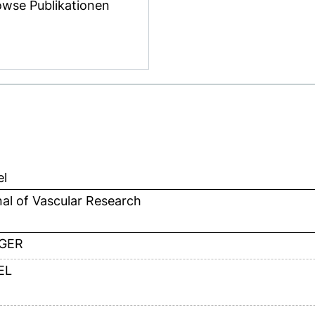
owse Publikationen
el
al of Vascular Research
GER
EL