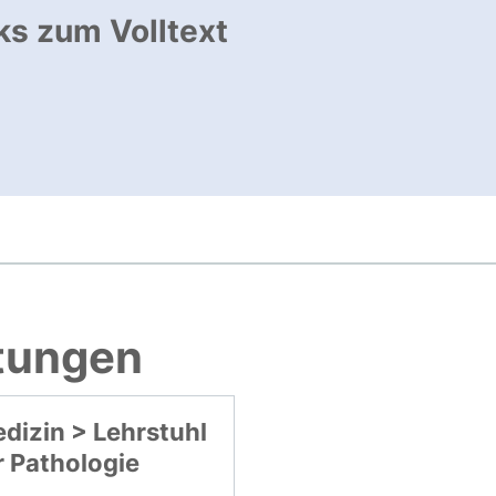
ks zum Volltext
ffnet neues Fenster
, öffnet neues Fenster
htungen
dizin > Lehrstuhl
r Pathologie