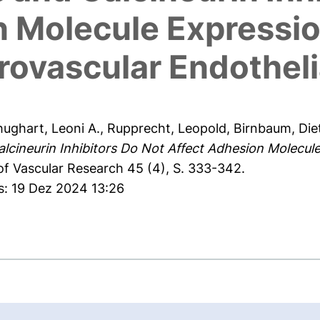
n Molecule Expressi
ovascular Endothelia
ughart, Leoni A.
,
Rupprecht, Leopold
,
Birnbaum, Diet
alcineurin Inhibitors Do Not Affect Adhesion Molecu
of Vascular Research 45 (4), S. 333-342.
s: 19 Dez 2024 13:26