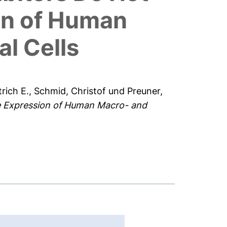
on of Human
l Cells
rich E.
,
Schmid, Christof
und
Preuner,
le Expression of Human Macro- and