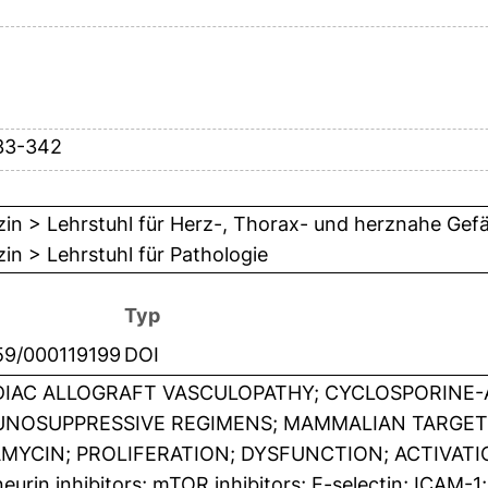
33-342
in > Lehrstuhl für Herz-, Thorax- und herznahe Gefä
in > Lehrstuhl für Pathologie
Typ
159/000119199
DOI
IAC ALLOGRAFT VASCULOPATHY; CYCLOSPORINE-A;
NOSUPPRESSIVE REGIMENS; MAMMALIAN TARGET;
MYCIN; PROLIFERATION; DYSFUNCTION; ACTIVATION
neurin inhibitors; mTOR inhibitors; E-selectin; ICAM-