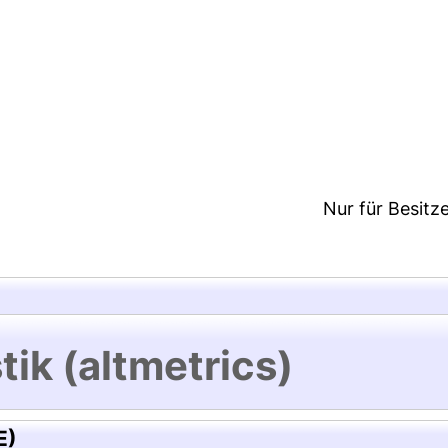
3:26/Metadaten zuletzt geändert: 19 Dez 2024 13:2
Nur für Besitz
tik (altmetrics)
E)