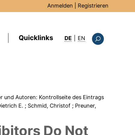
Anmelden
|
Registrieren
Quicklinks
: this page in Englis
DE
|
EN
Suchformular
er und Autoren:
Kontrollseite des Eintrags
ietrich E.
; Schmid, Christof
; Preuner,
ibitors Do Not