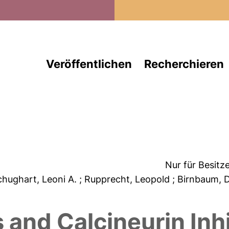
Direkt zum Inhalt
Veröffentlichen
Recherchieren
Nur für Besitz
chughart, Leoni A.
; Rupprecht, Leopold
; Birnbaum, D
 and Calcineurin Inh