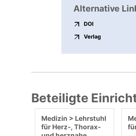
Alternative Lin
externer Link, ö
DOI
externer Link
Verlag
Beteiligte Einric
Medizin > Lehrstuhl
Me
für Herz-, Thorax-
fü
und herznahe