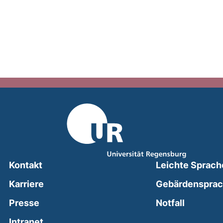
Kontakt
Leichte Sprach
Karriere
Gebärdenspra
(external
Presse
Notfall
(external link, opens in a new window)
Intranet