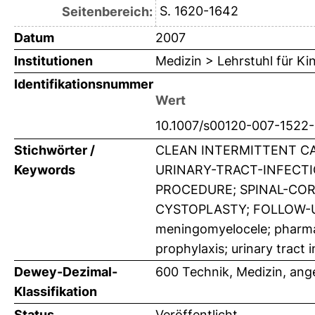
S. 1620-1642
Seitenbereich:
Datum
2007
Institutionen
Medizin > Lehrstuhl für K
Identifikationsnummer
Wert
10.1007/s00120-007-1522
Stichwörter /
CLEAN INTERMITTENT C
Keywords
URINARY-TRACT-INFECTI
PROCEDURE; SPINAL-COR
CYSTOPLASTY; FOLLOW-UP
meningomyelocele; pharmaco
prophylaxis; urinary tract i
Dewey-Dezimal-
600 Technik, Medizin, an
Klassifikation
Status
Veröffentlicht