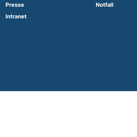
(external
Presse
Notfall
(external link, opens in a new window)
Intranet