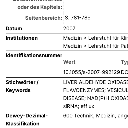
oder des Kapitels:
S. 781-789
Seitenbereich:
Datum
2007
Institutionen
Medizin > Lehrstuhl für K
Medizin > Lehrstuhl für Pa
Identifikationsnummer
Wert
Ty
10.1055/s-2007-992129
DO
Stichwörter /
LIVER ALDEHYDE OXIDASE
Keywords
FLAVOENZYMES; VESICU
DISEASE; NAD(P)H OXIDAS
siRNA; efflux
Dewey-Dezimal-
600 Technik, Medizin, an
Klassifikation