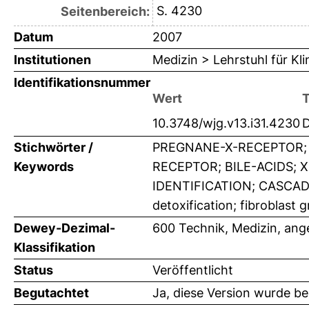
S. 4230
Seitenbereich:
Datum
2007
Institutionen
Medizin > Lehrstuhl für K
Identifikationsnummer
Wert
10.3748/wjg.v13.i31.4230
Stichwörter /
PREGNANE-X-RECEPTOR;
Keywords
RECEPTOR; BILE-ACIDS;
IDENTIFICATION; CASCADE
detoxification; fibroblast g
Dewey-Dezimal-
600 Technik, Medizin, an
Klassifikation
Status
Veröffentlicht
Begutachtet
Ja, diese Version wurde b