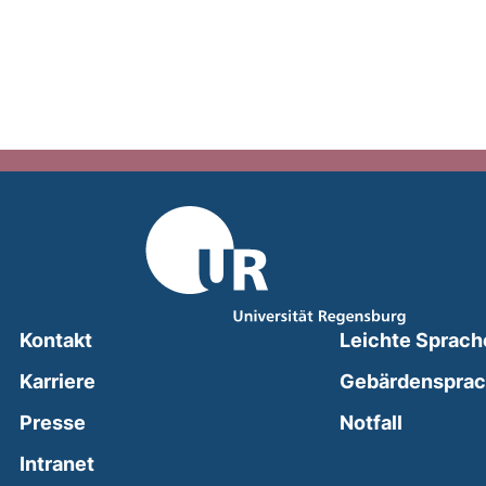
Kontakt
Leichte Sprach
Karriere
Gebärdenspra
(external
Presse
Notfall
(external link, opens in a new window)
Intranet