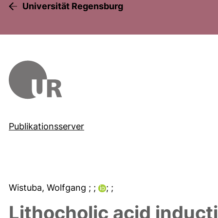
Universität Regensburg
Publikationsserver
Wistuba, Wolfgang
;
;
;
;
Lithocholic acid induc