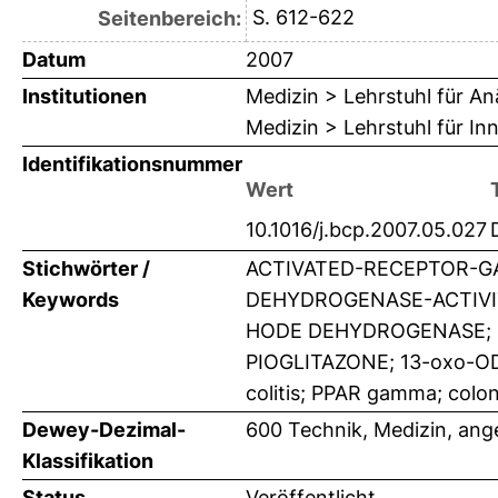
S. 612-622
Seitenbereich:
Datum
2007
Institutionen
Medizin > Lehrstuhl für An
Medizin > Lehrstuhl für Inn
Identifikationsnummer
Wert
10.1016/j.bcp.2007.05.027
Stichwörter /
ACTIVATED-RECEPTOR-G
Keywords
DEHYDROGENASE-ACTIVIT
HODE DEHYDROGENASE; LI
PIOGLITAZONE; 13-oxo-ODE
colitis; PPAR gamma; coloni
Dewey-Dezimal-
600 Technik, Medizin, an
Klassifikation
Status
Veröffentlicht