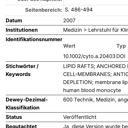
S. 486-494
Seitenbereich:
Datum
2007
Institutionen
Medizin > Lehrstuhl für K
Identifikationsnummer
Wert
Typ
10.1002/cyto.a.20403
DOI
Stichwörter /
LIPID RAFTS; ANCHORED
Keywords
CELL-MEMBRANES; ANTIG
DEPLETION; membrane lipid
human blood monocyte
Dewey-Dezimal-
600 Technik, Medizin, an
Klassifikation
Status
Veröffentlicht
Begutachtet
Ja, diese Version wurde b