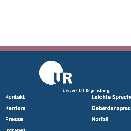
Kontakt
Leichte Sprach
Karriere
Gebärdenspra
(external
Presse
Notfall
(external link, opens in a new window)
Intranet