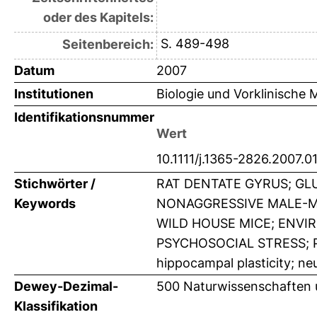
oder des Kapitels:
S. 489-498
Seitenbereich:
Datum
2007
Institutionen
Biologie und Vorklinische M
Identifikationsnummer
Wert
10.1111/j.1365-2826.2007.0
Stichwörter /
RAT DENTATE GYRUS; G
Keywords
NONAGGRESSIVE MALE-MI
WILD HOUSE MICE; ENVI
PSYCHOSOCIAL STRESS; PR
hippocampal plasticity; ne
Dewey-Dezimal-
500 Naturwissenschaften 
Klassifikation