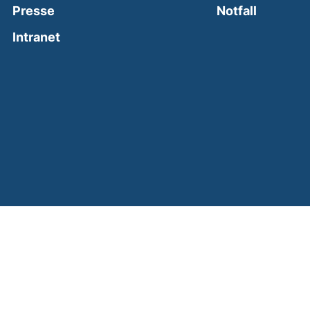
(external
Presse
Notfall
(external link, opens in a new window)
Intranet