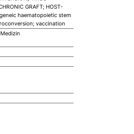
 CHRONIC GRAFT; HOST-
eneic haematopoietic stem
seroconversion; vaccination
 Medizin