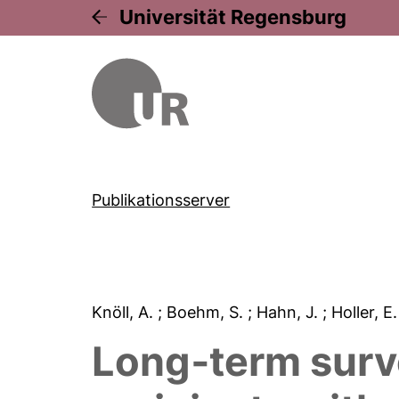
Universität Regensburg
Publikationsserver
Knöll, A.
; Boehm, S.
; Hahn, J.
; Holler, E
Long‐term surve