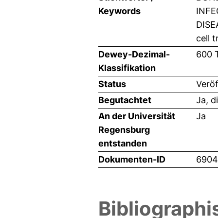
Keywords
INFE
DISE
cell 
Dewey-Dezimal-
600 
Klassifikation
Status
Veröf
Begutachtet
Ja, d
An der Universität
Ja
Regensburg
entstanden
Dokumenten-ID
6904
Bibliographi