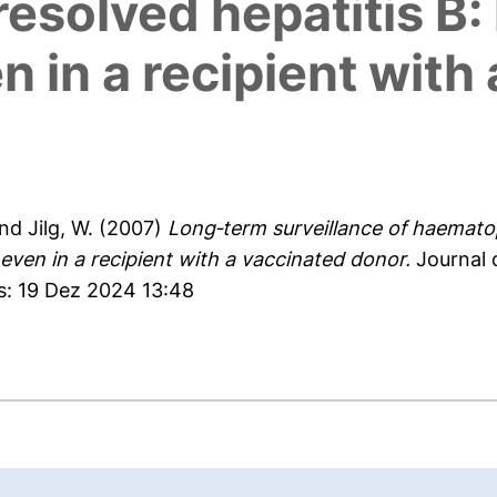
resolved hepatitis B: h
n in a recipient with
nd
Jilg, W.
(2007)
Long‐term surveillance of haematop
on even in a recipient with a vaccinated donor.
Journal o
s: 19 Dez 2024 13:48