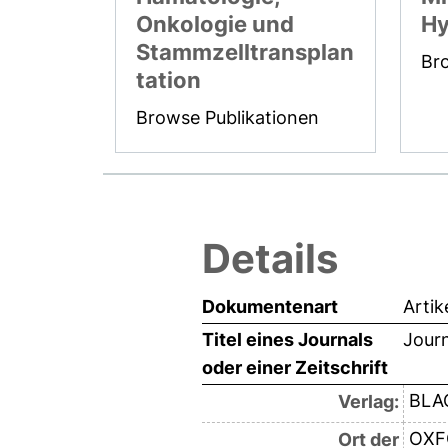
Onkologie und
Hy
Stammzelltransplan
Br
tation
Browse Publikationen
Details
Dokumentenart
Artik
Titel eines Journals
Journ
oder einer Zeitschrift
BLA
Verlag:
OXF
Ort der