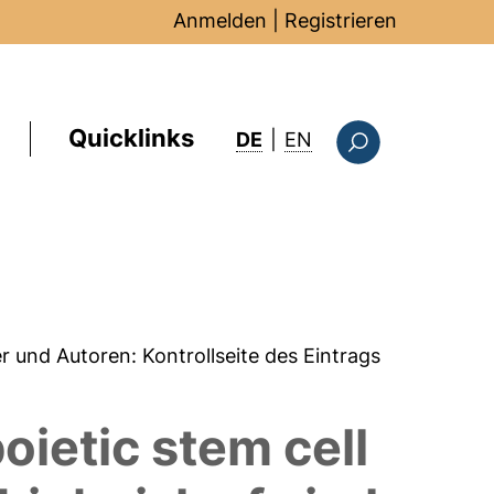
Anmelden
|
Registrieren
Quicklinks
: this page in Englis
DE
|
EN
Suchformular
er und Autoren:
Kontrollseite des Eintrags
ietic stem cell