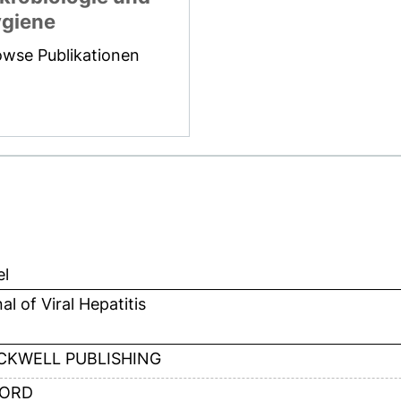
giene
owse Publikationen
el
al of Viral Hepatitis
CKWELL PUBLISHING
ORD