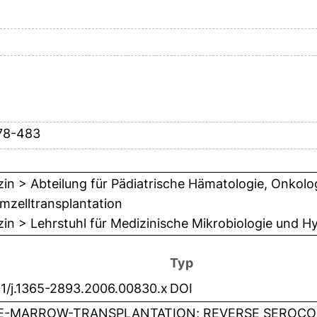
78-483
in > Abteilung für Pädiatrische Hämatologie, Onkolo
mzelltransplantation
in > Lehrstuhl für Medizinische Mikrobiologie und H
Typ
11/j.1365-2893.2006.00830.x
DOI
-MARROW-TRANSPLANTATION; REVERSE SEROCON