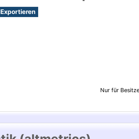
3:48/Metadaten zuletzt geändert: 19 Dez 2024 13:
Nur für Besitz
tik (altmetrics)