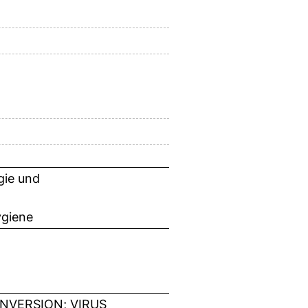
gie und
ygiene
VERSION; VIRUS