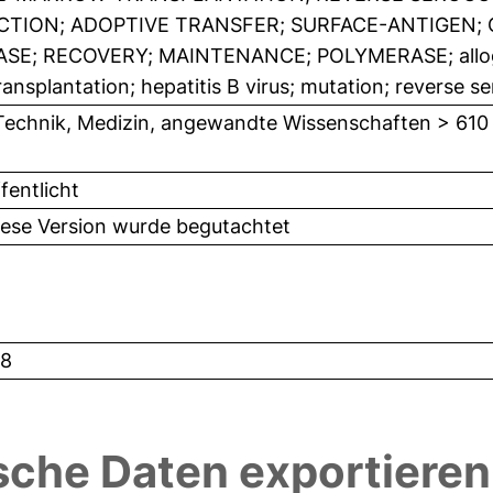
CTION; ADOPTIVE TRANSFER; SURFACE-ANTIGEN;
ASE; RECOVERY; MAINTENANCE; POLYMERASE; allog
transplantation; hepatitis B virus; mutation; reverse 
Technik, Medizin, angewandte Wissenschaften > 610
fentlicht
iese Version wurde begutachtet
8
sche Daten exportieren