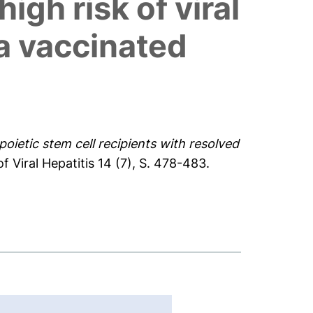
igh risk of viral
 a vaccinated
oietic stem cell recipients with resolved
f Viral Hepatitis 14 (7), S. 478-483.