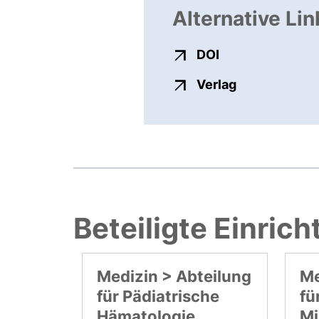
Alternative Lin
externer Link, ö
DOI
externer Link
Verlag
Beteiligte Einric
Medizin > Abteilung
Me
für Pädiatrische
fü
Hämatologie,
Mi