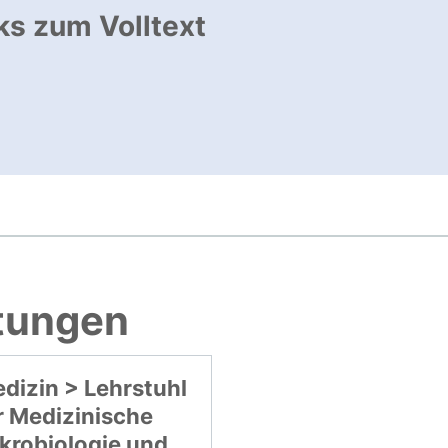
ks zum Volltext
ffnet neues Fenster
, öffnet neues Fenster
htungen
dizin > Lehrstuhl
r Medizinische
krobiologie und