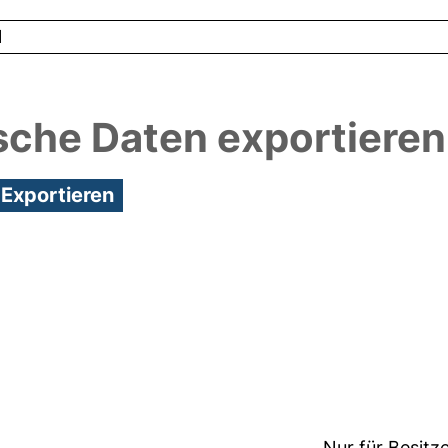
1
sche Daten exportieren
3:56/Metadaten zuletzt geändert: 19 Dez 2024 13:5
Nur für Besitz