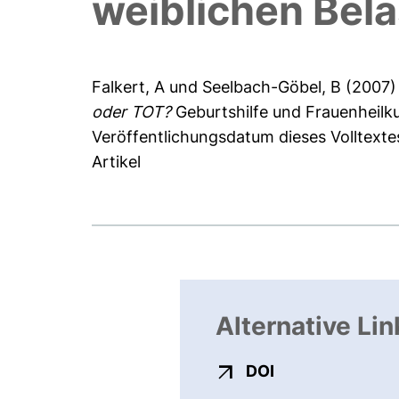
weiblichen Bel
Falkert, A
und
Seelbach-Göbel, B
(2007
oder TOT?
Geburtshilfe und Frauenheilk
Veröffentlichungsdatum dieses Volltexte
Artikel
Alternative Lin
externer Link, ö
DOI