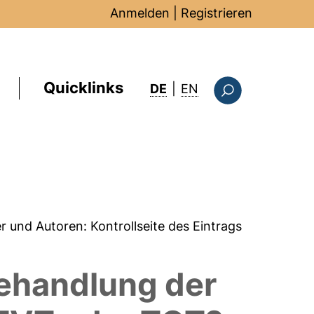
Anmelden
|
Registrieren
Quicklinks
: this page in Englis
DE
|
EN
Suchformular
er und Autoren:
Kontrollseite des Eintrags
Behandlung der