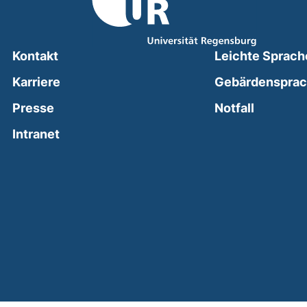
Kontakt
Leichte Sprach
Karriere
Gebärdenspra
(external
Presse
Notfall
(external link, opens in a new window)
Intranet