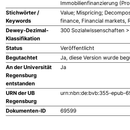
Immobilienfinanzierung (Prof
Stichwörter /
Value; Mispricing; Decomposi
Keywords
finance, Financial markets, 
Dewey-Dezimal-
300 Sozialwissenschaften >
Klassifikation
Status
Veröffentlicht
Begutachtet
Ja, diese Version wurde beg
An der Universität
Ja
Regensburg
entstanden
URN der UB
urn:nbn:de:bvb:355-epub-
Regensburg
Dokumenten-ID
69599