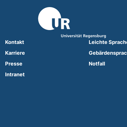
Kontakt
Leichte Sprach
Karriere
Gebärdenspra
(external
Presse
Notfall
(external link, opens in a new window)
Intranet