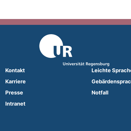
Kontakt
Leichte Sprach
Karriere
Gebärdenspra
(external
Presse
Notfall
(external link, opens in a new window)
Intranet