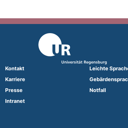
Kontakt
Leichte Sprach
Karriere
Gebärdenspra
(external
Presse
Notfall
(external link, opens in a new window)
Intranet