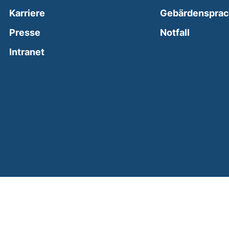
Karriere
Gebärdenspra
(external
Presse
Notfall
(external link, opens in a new window)
Intranet