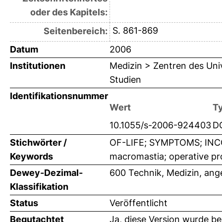
oder des Kapitels:
S. 861-869
Seitenbereich:
Datum
2006
Institutionen
Medizin > Zentren des Uni
Studien
Identifikationsnummer
Wert
T
10.1055/s-2006-924403
D
Stichwörter /
OF-LIFE; SYMPTOMS; INC
Keywords
macromastia; operative pro
Dewey-Dezimal-
600 Technik, Medizin, an
Klassifikation
Status
Veröffentlicht
Begutachtet
Ja, diese Version wurde b