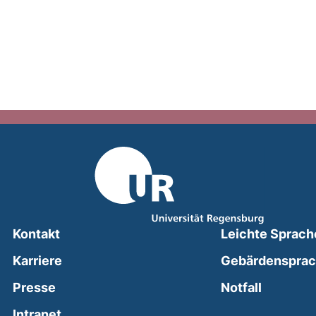
Kontakt
Leichte Sprach
Karriere
Gebärdenspra
(external
Presse
Notfall
(external link, opens in a new window)
Intranet