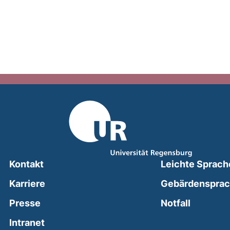
Kontakt
Leichte Sprach
Karriere
Gebärdenspra
(external
Presse
Notfall
(external link, opens in a new window)
Intranet