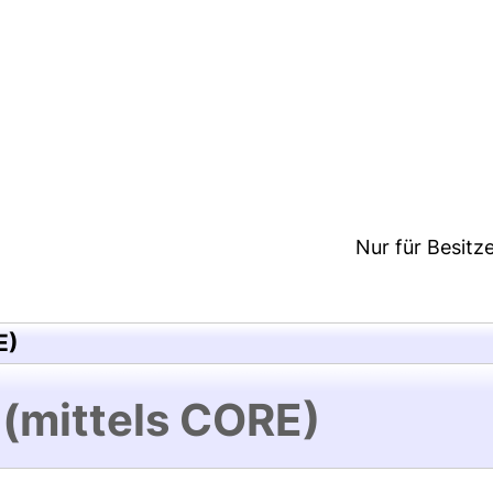
3:53/Metadaten zuletzt geändert: 24 Mai 2018 10:1
Nur für Besitz
E)
 (mittels CORE)