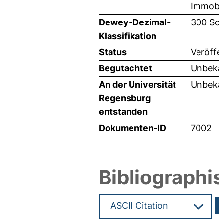
Immobi
Dewey-Dezimal-
300 So
Klassifikation
Status
Veröff
Begutachtet
Unbeka
An der Universität
Unbeka
Regensburg
entstanden
Dokumenten-ID
7002
Bibliographi