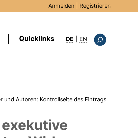
Anmelden
|
Registrieren
Quicklinks
: this page in Englis
DE
|
EN
Suchformular
er und Autoren:
Kontrollseite des Eintrags
 exekutive